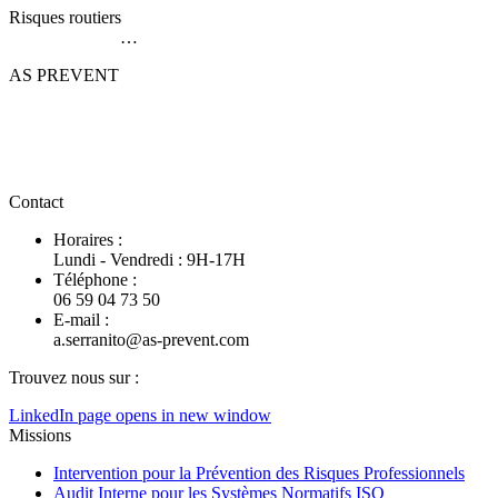
Risques routiers
…
AS PREVENT
Créée en 2015, AS PREVENT, accompagne les entreprises TPE
PME souhaitant améliorer leur culture prévention, développement
durable et optimisation des processus..
Contact
Horaires :
Lundi - Vendredi : 9H-17H
Téléphone :
06 59 04 73 50
E-mail :
a.serranito@as-prevent.com
Trouvez nous sur :
LinkedIn page opens in new window
Missions
Intervention pour la Prévention des Risques Professionnels
Audit Interne pour les Systèmes Normatifs ISO