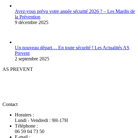
Avez-vous prévu votre année sécurité 2026 ? – Les Mardis de
la Prévention
9 décembre 2025
Un nouveau départ… En toute sécurité ! Les Actualités AS
Prevent
2 septembre 2025
AS PREVENT
Créée en 2015, AS PREVENT, accompagne les entreprises TPE
PME souhaitant améliorer leur culture prévention, développement
durable et optimisation des processus..
Contact
Horaires :
Lundi - Vendredi : 9H-17H
Téléphone :
06 59 04 73 50
E-mail :